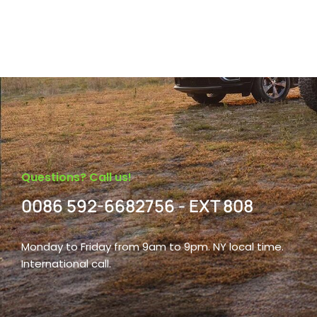
Questions? Call us!
0086 592-6682756 - EXT 808
Monday to Friday from 9am to 9pm. NY local time.
International call.