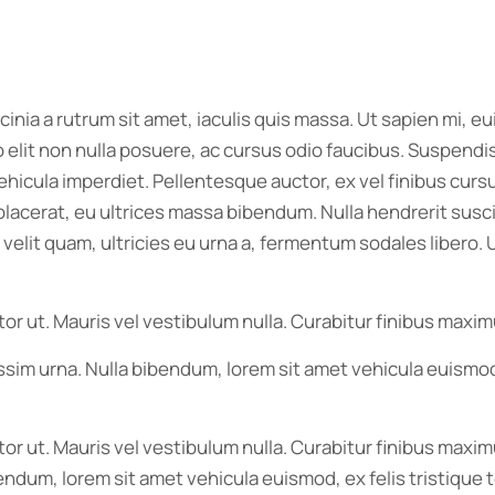
acinia a rutrum sit amet, iaculis quis massa. Ut sapien mi,
elit non nulla posuere, ac cursus odio faucibus. Suspendiss
ehicula imperdiet. Pellentesque auctor, ex vel finibus curs
cerat, eu ultrices massa bibendum. Nulla hendrerit suscipit 
lit quam, ultricies eu urna a, fermentum sodales libero. Ut
tor ut. Mauris vel vestibulum nulla. Curabitur finibus maxi
issim urna. Nulla bibendum, lorem sit amet vehicula euismod
itor ut. Mauris vel vestibulum nulla. Curabitur finibus ma
bibendum, lorem sit amet vehicula euismod, ex felis tristiqu