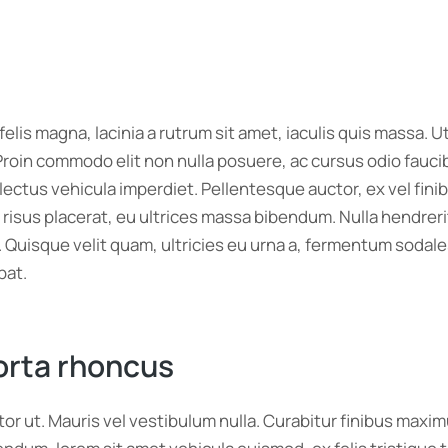
elis magna, lacinia a rutrum sit amet, iaculis quis massa.
Proin commodo elit non nulla posuere, ac cursus odio faucib
lectus vehicula imperdiet. Pellentesque auctor, ex vel fin
sus placerat, eu ultrices massa bibendum. Nulla hendrerit su
Quisque velit quam, ultricies eu urna a, fermentum sodales 
pat.
orta rhoncus
itor ut. Mauris vel vestibulum nulla. Curabitur finibus ma