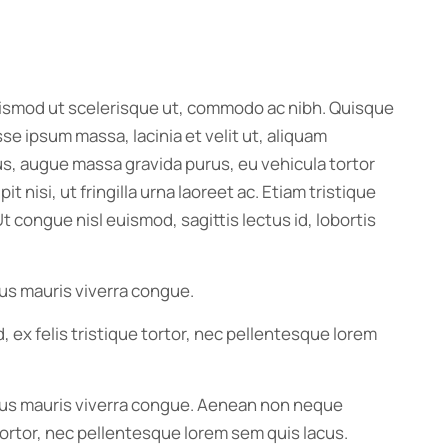
 euismod ut scelerisque ut, commodo ac nibh. Quisque
e ipsum massa, lacinia et velit ut, aliquam
us, augue massa gravida purus, eu vehicula tortor
nisi, ut fringilla urna laoreet ac. Etiam tristique
 congue nisl euismod, sagittis lectus id, lobortis
mus mauris viverra congue.
, ex felis tristique tortor, nec pellentesque lorem
ximus mauris viverra congue. Aenean non neque
e tortor, nec pellentesque lorem sem quis lacus.