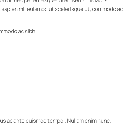
e tortor, nec pellentesque lorem sem quis lacus.
 Ut sapien mi, euismod ut scelerisque ut, commodo ac
commodo ac nibh.
ectus ac ante euismod tempor. Nullam enim nunc,