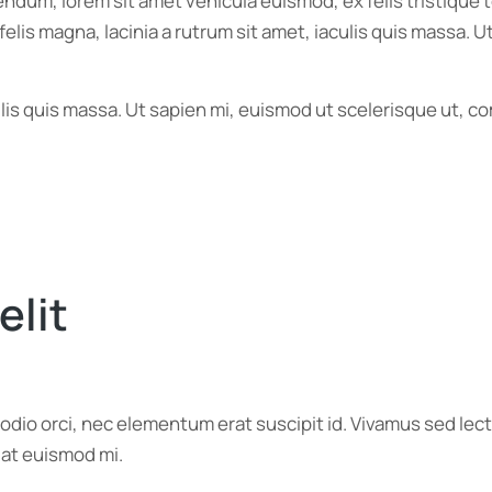
bibendum, lorem sit amet vehicula euismod, ex felis tristiqu
elis magna, lacinia a rutrum sit amet, iaculis quis massa.
culis quis massa. Ut sapien mi, euismod ut scelerisque ut, 
elit
a odio orci, nec elementum erat suscipit id. Vivamus sed l
 at euismod mi.